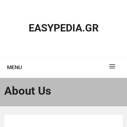
Skip
to
content
EASYPEDIA.GR
MENU
About Us