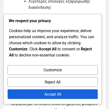
Λιγότερες επιλογές εξαργύρωσης
διασύνδεσης
We respect your privacy
Εμπειρίες χρηστών σε
Cookies help us improve your experience, deliver
διαφορετικές πλατφόρμες
personalized content, and analyze traffic. You can
choose which cookies to allow by clicking
Customize
. Click
Accept All
to consent or
Reject
Η ανατροφοδότηση χρηστών σχετικά με την
All
to decline non-essential cookies.
εξαργύρωση υπολοίπου Battle.Net αναδεικνύει
την απλότητά της, αλλά επισημαίνει και τους
περιορισμούς της. Πολλοί χρήστες εκτιμούν την
Customize
άμεση πρόσβαση στα παιχνίδια της Blizzard και
την ευκολία αγοράς επεκτάσεων ή
Reject All
αντικειμένων εντός του παιχνιδιού. Ωστόσο,
κάποιοι εκφράζουν απογοήτευση για την
Accept All
έλλειψη ευρύτερης πρόσβασης σε παιχνίδια σε
σύγκριση με το Steam, όπου οι χρήστες μπορούν