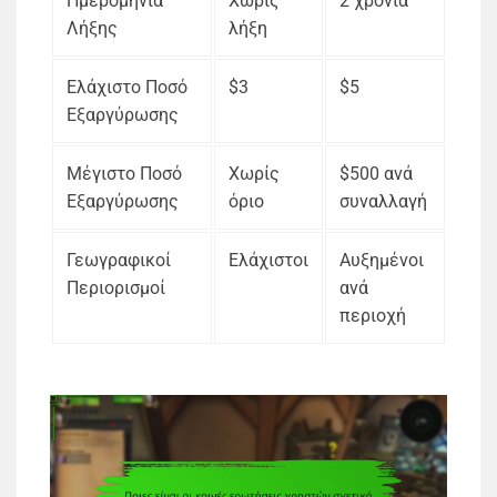
Ημερομηνία
Χωρίς
2 χρόνια
Λήξης
λήξη
Ελάχιστο Ποσό
$3
$5
Εξαργύρωσης
Μέγιστο Ποσό
Χωρίς
$500 ανά
Εξαργύρωσης
όριο
συναλλαγή
Γεωγραφικοί
Ελάχιστοι
Αυξημένοι
Περιορισμοί
ανά
περιοχή