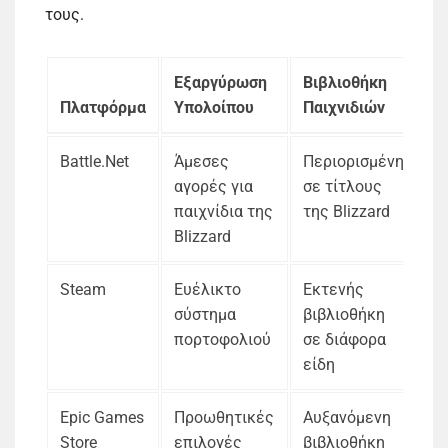
τους.
Εξαργύρωση
Βιβλιοθήκη
Πλατφόρμα
Υπολοίπου
Παιχνιδιών
Battle.Net
Άμεσες
Περιορισμένη
αγορές για
σε τίτλους
παιχνίδια της
της Blizzard
Blizzard
Steam
Ευέλικτο
Εκτενής
σύστημα
βιβλιοθήκη
πορτοφολιού
σε διάφορα
είδη
Epic Games
Προωθητικές
Αυξανόμενη
Store
επιλογές
βιβλιοθήκη