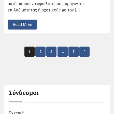
αυτό μπορεί να οφείλεται σε παράγοντες
επιλεξιμότητας ή σχετικούς με τον […]
Read More
Posts
1
2
3
…
5
pagination
Σύνδεσμοι
Σχετικά