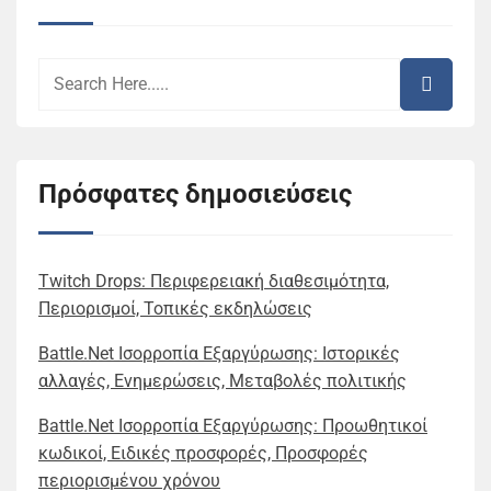
Πρόσφατες δημοσιεύσεις
Twitch Drops: Περιφερειακή διαθεσιμότητα,
Περιορισμοί, Τοπικές εκδηλώσεις
Battle.Net Ισορροπία Εξαργύρωσης: Ιστορικές
αλλαγές, Ενημερώσεις, Μεταβολές πολιτικής
Battle.Net Ισορροπία Εξαργύρωσης: Προωθητικοί
κωδικοί, Ειδικές προσφορές, Προσφορές
περιορισμένου χρόνου