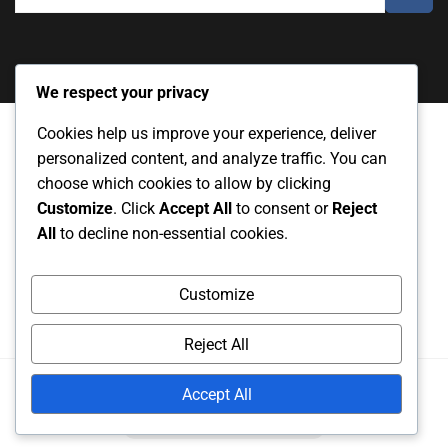
We respect your privacy
Cookies help us improve your experience, deliver
personalized content, and analyze traffic. You can
Cookies και παρακολούθηση
Όροι χρήσης
choose which cookies to allow by clicking
Customize
. Click
Accept All
to consent or
Reject
Επικοινωνήστε μαζί μας
Σχετικά
All
to decline non-essential cookies.
Πολιτική απορρήτου
Customize
Reject All
Copyright
2025. All rights reserved.
Accept All
Powered by
RS WP THEMES