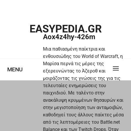
Skip
to
content
EASYPEDIA.GR
Aox4z4hy-426m
Μια παθιασμένη παίκτρια και
ενθουσιώδης του World of Warcraft, η
Μαρίσα περνά τις μέρες της
MENU
εξερευνώντας το Άζεροθ και
μοιράζοντας τις γνώσεις της για τις
τελευταίες ενημερώσεις του
παιχνιδιού. Με ταλέντο στην
ανακάλυψη κρυμμένων θησαυρών και
στην μεγιστοποίηση των ανταμοιβών,
καθοδηγεί τους άλλους παίκτες μέσα
από τις λεπτομέρειες του Battle.net
Balance και των Twitch Drops. Όταν