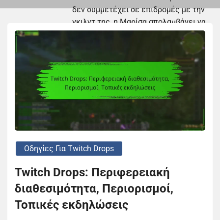
δεν συμμετέχει σε επιδρομές με την
γκιλντ της, η Μαρίσα απολαμβάνει να
δημιουργεί λεπτομερείς οδηγούς για
να βοηθήσει τους άλλους να
πλοηγηθούν στον συνεχώς
εξελισσόμενο κόσμο του WoW.
The author has 46 posts
Οδηγίες Για Twitch Drops
Twitch Drops: Περιφερειακή
διαθεσιμότητα, Περιορισμοί,
Τοπικές εκδηλώσεις