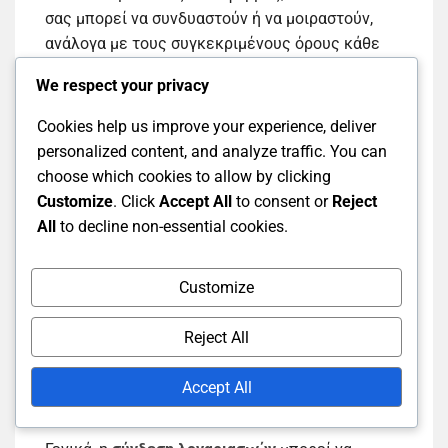
σας μπορεί να συνδυαστούν ή να μοιραστούν,
ανάλογα με τους συγκεκριμένους όρους κάθε
υπηρεσίας. Αυτό σημαίνει ότι τα κεφάλαια που
We respect your privacy
είναι διαθέσιμα σε έναν λογαριασμό θα
μπορούσαν ενδεχομένως να χρησιμοποιηθούν
Cookies help us improve your experience, deliver
για αγορές σε άλλο.
personalized content, and analyze traffic. You can
choose which cookies to allow by clicking
Ωστόσο, να είστε ενήμεροι ότι δεν είναι όλα τα
Customize
. Click
Accept All
to consent or
Reject
υπόλοιπα μεταβιβάσιμα. Για παράδειγμα, τα
All
to decline non-essential cookies.
προωθητικά πιστώματα ή συγκεκριμένα
νομίσματα παιχνιδιών μπορεί να έχουν
Customize
περιορισμούς στη χρήση τους σε
συνδεδεμένους λογαριασμούς. Πάντα να
Reject All
ελέγχετε τους όρους και τις προϋποθέσεις για
κάθε λογαριασμό για να κατανοήσετε πώς θα
Accept All
επηρεαστούν τα υπόλοιπα.