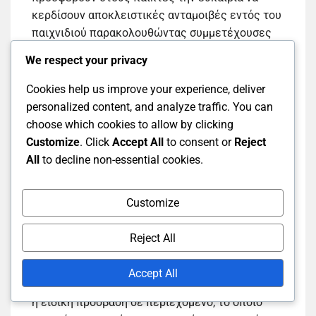
κερδίσουν αποκλειστικές ανταμοιβές εντός του
παιχνιδιού παρακολουθώντας συμμετέχουσες
ροές. Αυτές οι εκδηλώσεις περιλαμβάνουν
We respect your privacy
συνήθως διάφορα παιχνίδια, με ανταμοιβές που
κυμαίνονται από καλλυντικά αντικείμενα έως
Cookies help us improve your experience, deliver
εικονικό νόμισμα, ανάλογα με την συγκεκριμένη
personalized content, and analyze traffic. You can
εκδήλωση και το παιχνίδι που εμπλέκεται.
choose which cookies to allow by clicking
Customize
. Click
Accept All
to consent or
Reject
All
to decline non-essential cookies.
Τύποι ανταμοιβών
Customize
Τα Twitch Drops μπορεί να περιλαμβάνουν μια
ποικιλία ανταμοιβών, όπως skins, emotes και
Reject All
άλλα καλλυντικά αντικείμενα που βελτιώνουν
την εμπειρία παιχνιδιού. Ορισμένες εκδηλώσεις
Accept All
μπορεί επίσης να προσφέρουν εικονικό νόμισμα
ή ειδική πρόσβαση σε περιεχόμενο, το οποίο