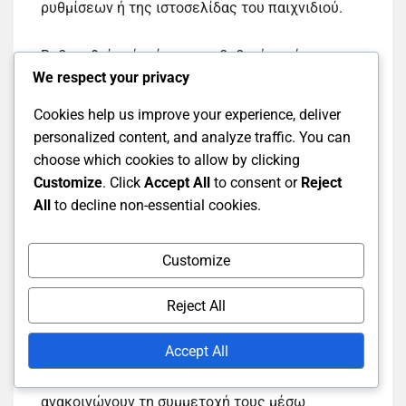
ρυθμίσεων ή της ιστοσελίδας του παιχνιδιού.
Βεβαιωθείτε ότι έχετε επιβεβαιώσει ότι η
We respect your privacy
σύνδεση ήταν επιτυχής, καθώς οι μη
συνδεδεμένοι λογαριασμοί δεν θα λάβουν Drops.
Cookies help us improve your experience, deliver
Ορισμένα παιχνίδια μπορεί να απαιτούν να
personalized content, and analyze traffic. You can
ανανεώνετε τη σύνδεσή σας περιοδικά, οπότε
choose which cookies to allow by clicking
παρακολουθήστε τις ρυθμίσεις του λογαριασμού
Customize
. Click
Accept All
to consent or
Reject
σας.
All
to decline non-essential cookies.
Συμμετοχή παιχνιδιού
Customize
Reject All
Όχι όλα τα παιχνίδια υποστηρίζουν τα Twitch
Drops, οπότε είναι κρίσιμο να επιβεβαιώσετε ότι
Accept All
το παιχνίδι που παίζετε συμμετέχει στο
πρόγραμμα. Οι προγραμματιστές συνήθως
ανακοινώνουν τη συμμετοχή τους μέσω