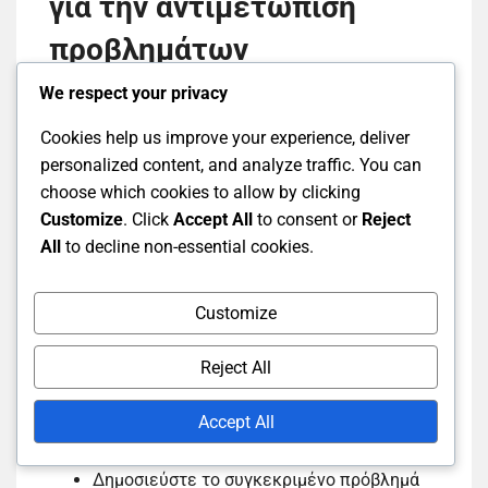
για την αντιμετώπιση
προβλημάτων
We respect your privacy
Τα κοινοτικά φόρουμ μπορεί να είναι μια
Cookies help us improve your experience, deliver
πολύτιμη πηγή για την αντιμετώπιση ζητημάτων
personalized content, and analyze traffic. You can
με τα Twitch Drops. Τα Φόρουμ Κοινότητας του
choose which cookies to allow by clicking
Twitch επιτρέπουν στους χρήστες να
Customize
. Click
Accept All
to consent or
Reject
μοιράζονται τις εμπειρίες και τις λύσεις τους,
All
to decline non-essential cookies.
διευκολύνοντας την εύρεση απαντήσεων σε
κοινά προβλήματα. Η εμπλοκή με άλλους
χρήστες μπορεί να παρέχει πληροφορίες που οι
Customize
επίσημοι πόροι μπορεί να μην καλύπτουν.
Reject All
Αναζητήστε υπάρχοντα νήματα που
σχετίζονται με το ζήτημά σας για να δείτε
Accept All
αν άλλοι έχουν βρει λύσεις.
Δημοσιεύστε το συγκεκριμένο πρόβλημά